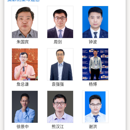
朱国宾
周剑
钟波
詹总谦
袁强强
杨博
徐景中
熊汉江
谢洪