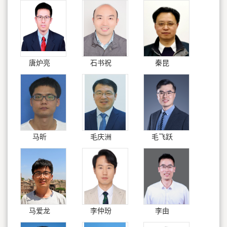
唐炉亮
石书祝
秦昆
马昕
毛庆洲
毛飞跃
马爱龙
李仲玢
李由