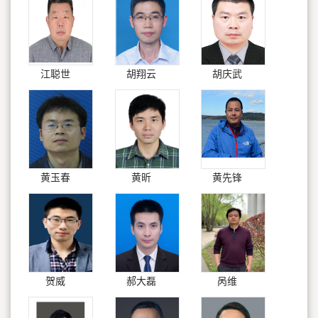
江聪世
胡翔云
胡庆武
黄玉春
黄昕
黄先锋
贺威
郝大磊
呙维