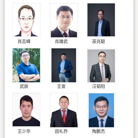
肖志峰
肖雄武
巫兆聪
武辰
王宣
汪韬阳
王少华
田礼乔
陶鹏杰