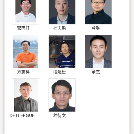
郭丙轩
桂志鹏
龚龑
方志祥
段延松
董杰
DETLEFGUE..
种衍文
.