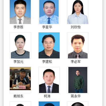
李彦胜
李星华
刘欣怡
李加元
李建松
李必军
赖旭东
柯涛
蒋永华