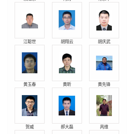
江聪世
胡翔云
胡庆武
黄玉春
黄昕
黄先锋
贺威
郝大磊
呙维