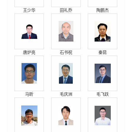
王少华
田礼乔
陶鹏杰
唐炉亮
石书祝
秦昆
马昕
毛庆洲
毛飞跃