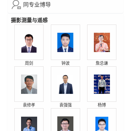
同专业博导
摄影测量与遥感
周剑
钟波
詹总谦
袁修孝
袁强强
杨博