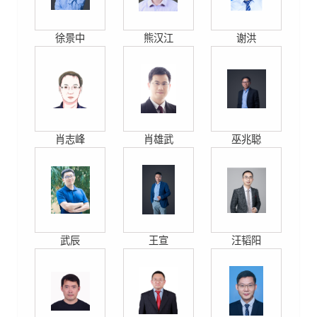
徐景中
熊汉江
谢洪
肖志峰
肖雄武
巫兆聪
武辰
王宣
汪韬阳