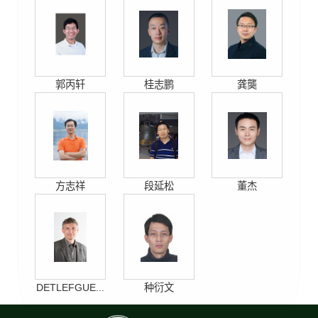
郭丙轩
桂志鹏
龚龑
方志祥
段延松
董杰
DETLEFGUE...
种衍文