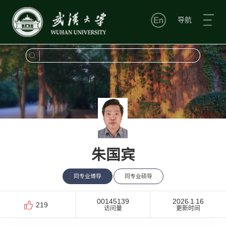
导航
朱国宾
同专业博导
同专业硕导
00145139
2026
1
16
-
-
219
访问量
更新时间