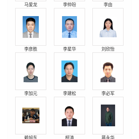
马爱龙
李仲玢
李由
李彦胜
李星华
刘欣怡
李加元
李建松
李必军
赖旭东
柯涛
蒋永华